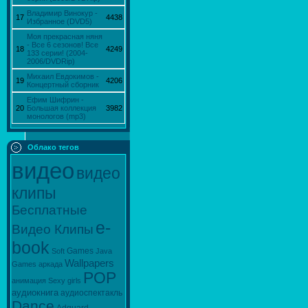
Владимир Винокур -
17
4438
Избранное (DVD5)
Моя прекрасная няня
- Все 6 сезонов! Все
18
4249
133 серии! (2004-
2006/DVDRip)
Михаил Евдокимов -
19
4206
Концертный сборник
Ефим Шифрин -
20
Большая коллекция
3982
монологов (mp3)
Облако тегов
видео
видео
клипы
Бесплатные
e-
Видео Клипы
book
Games
Soft
Java
Wallpapers
Games
аркада
POP
анимация
Sexy
girls
аудиокнига
аудиоспектакль
Dance