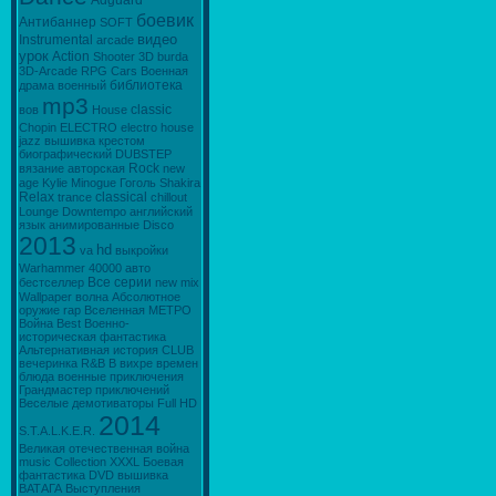
Adguard
боевик
Антибаннер
SOFТ
видео
Instrumental
arcade
урок
Action
Shooter
3D
burda
3D-Arcade
RPG
Cars
Военная
библиотека
драма
военный
mp3
classic
вов
House
Chopin
ELECTRO
electro house
jazz
вышивка крестом
биографический
DUBSTEP
Rock
вязание
авторская
new
age
Kylie Minogue
Гоголь
Shakira
Relax
classical
trance
chillout
Lounge
Downtempo
английский
язык
анимированные
Disco
2013
hd
va
выкройки
Warhammer 40000
авто
Все серии
бестселлер
new
mix
Wallpaper
волна
Абсолютное
оружие
rap
Вселенная МЕТРО
Война
Best
Военно-
историческая фантастика
Альтернативная история
CLUB
вечеринка
R&B
В вихре времен
блюда
военные приключения
Грандмастер приключений
Веселые демотиваторы
Full HD
2014
S.T.A.L.K.E.R.
Великая отечественная война
music
Collection
XXXL
Боевая
фантастика
DVD
вышивка
ВАТАГА
Выступления