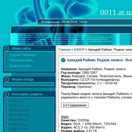
0011.at.u
Воскресенье, 09.08.2026, 14:19
Меню сайта
Главная
»
ЮМОР
» Аркадий Райкин. Редкие запи
Главная страница
Аркадий Райкин. Редкие записи - Все
Обратная связь
Правила сайта
Название:
Аркадий Райкин. Редкие записи
Год выхода:
1960-1967
Жанр:
Комедия, Сатира, Телеспектакль, Филь
Форма входа
Выпущено:
СССР, Гостелерадиофонд
Продолжительность:
2 x ~ 03:50:43
Перевод:
Оригинал
Перед Вами редкие записи Аркадия Райкина, 
Категории раздела
радовались вместе с героями Райкина, узнава
СОФТ
[27]
ИГРЫ
[27]
МУЗЫКА
[594]
ФИЛЬМЫ
[687]
Файл
МОБИЛА
Качество:
DVDRip
[27]
Видео:
DivX, ~ 1000 Кбит/с, 720x544
КНИГИ
[592]
Аудио:
AC3, 2 ch, 256 Кбит/с
ВИДЕО
[208]
Размер файла:
5.47 ГБ