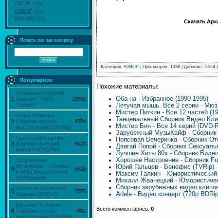
ОБОИ
[119]
ЮМОР
[213]
РАЗНОЕ
[10]
Скачать Арка
Поиск по заголовку
Категория
:
ЮМОР
|
Просмотров
: 1338 |
Добавил
:
felix4
Популярное
Похожие материалы:
Огромный Сборник
Оба-на - Избранное (1990-1995)
1
Караоке - 4000
20639
Песен!!!
Летучая мышь. Все 2 серии - Мюз
Мистер Питкин - Все 12 частей (1
Игорь Маменко -
Танцевальный Сборник Видео Кл
2
Сборник лучших
9794
Мистер Бин - Все 14 серий (DVD-R
выступлений (SATRip)
Зарубежный МузыКайф - Сборник 
Святослав Ещенко -
Попсовая Вечеринка - Сборник От
3
Юмористический
9424
Двигай Попой - Сборник Сексуаль
концерт (DVDRip)
Лучшие Хиты 80х - Сборник Видео
Хорошее Настроение - Сборник Fu
Зарубежный
МузыКайф - Сборник
Юрий Гальцев - Бенефис (TVRip)
4
9415
FullHD Видео Клипов
Максим Галкин - Юмористический
(1080p/mp4)
Михаил Жванецкий - Юмористичес
Сборник зарубежных видео клипов 
Споем всей семьей -
5
7876
Adele - Видео концерт (720p BDRip
Караоке (DVD-5)
Евгений Петросян -
Всего комментариев
:
0
6
Сборник лучших
7802
выступлений (SATRip)