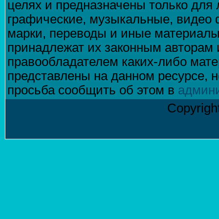
целях и предназначены только для 
графические, музыкальные, видео 
марки, переводы и иные материалы
принадлежат их законным авторам 
правообладателем каких-либо матер
представлены на данном ресурсе, н
просьба сообщить об этом в
админ
Copyrigh