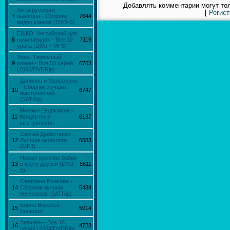
Добавлять комментарии могут то
Хиты русского
[
Регист
7
шансона - Сборник
7644
видео клипов (DVD-5)
ЕШКО. Английский для
8
начинающих - Все 32
7119
урока (DjVu + MP3)
Зона. Тюремный
9
роман - Все 50 серий
6763
(2006/DVDRip)
Данилец и Моисеенко
- Сборник лучших
10
6747
выступлений
(SATRip)
Михаил Евдокимов -
11
Концертные
6137
выступления
Сергей Дроботенко -
12
Лучшие монологи
6083
(MP3)
Новые русские бабки
13
в кругу друзей (DVD-
5611
5)
Светлана Рожкова -
14
Сборник лучших
5434
монологов (SATRip)
Елена Воробей -
15
5014
Бенефис
Знахарь - Все 16
16
4723
серий (2008/DVDRip)