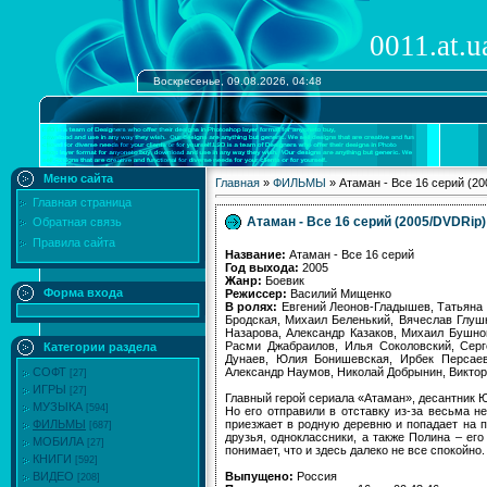
0011.at.u
Воскресенье, 09.08.2026, 04:48
Меню сайта
Главная
»
ФИЛЬМЫ
» Атаман - Все 16 серий (2
Главная страница
Атаман - Все 16 серий (2005/DVDRip)
Обратная связь
Правила сайта
Название:
Атаман - Все 16 серий
Год выхода:
2005
Жанр:
Боевик
Форма входа
Режиссер:
Василий Мищенко
В ролях:
Евгений Леонов-Гладышев, Татьяна 
Бродская, Михаил Беленький, Вячеслав Глуш
Назарова, Александр Казаков, Михаил Бушно
Расми Джабраилов, Илья Соколовский, Серг
Категории раздела
Дунаев, Юлия Бонишевская, Ирбек Персаев
Александр Наумов, Николай Добрынин, Виктор
СОФТ
[27]
ИГРЫ
[27]
Главный герой сериала «Атаман», десантник Юр
МУЗЫКА
[594]
Но его отправили в отставку из-за весьма н
приезжает в родную деревню и попадает на п
ФИЛЬМЫ
[687]
друзья, одноклассники, а также Полина – ег
МОБИЛА
[27]
понимает, что и здесь далеко не все спокойно.
КНИГИ
[592]
Выпущено:
Россия
ВИДЕО
[208]