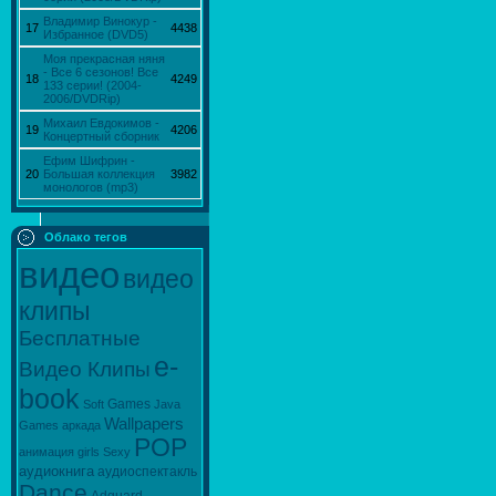
Владимир Винокур -
17
4438
Избранное (DVD5)
Моя прекрасная няня
- Все 6 сезонов! Все
18
4249
133 серии! (2004-
2006/DVDRip)
Михаил Евдокимов -
19
4206
Концертный сборник
Ефим Шифрин -
20
Большая коллекция
3982
монологов (mp3)
Облако тегов
видео
видео
клипы
Бесплатные
e-
Видео Клипы
book
Games
Soft
Java
Wallpapers
Games
аркада
POP
анимация
girls
Sexy
аудиокнига
аудиоспектакль
Dance