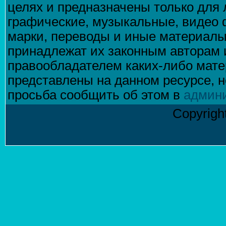
целях и предназначены только для 
графические, музыкальные, видео 
марки, переводы и иные материалы
принадлежат их законным авторам 
правообладателем каких-либо матер
представлены на данном ресурсе, н
просьба сообщить об этом в
админ
Copyrigh