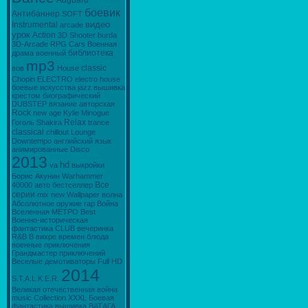
Adguard
боевик
Антибаннер
SOFТ
видео
Instrumental
arcade
урок
Action
3D
Shooter
burda
3D-Arcade
RPG
Cars
Военная
библиотека
драма
военный
mp3
classic
вов
House
Chopin
ELECTRO
electro house
боевые искусства
jazz
вышивка
крестом
биографический
DUBSTEP
вязание
авторская
Rock
new age
Kylie Minogue
Relax
Гоголь
Shakira
trance
classical
chillout
Lounge
Downtempo
английский язык
анимированные
Disco
2013
hd
va
выкройки
Борис Акунин
Warhammer
Все
40000
авто
бестселлер
серии
mix
new
Wallpaper
волна
Абсолютное оружие
rap
Война
Вселенная МЕТРО
Best
Военно-историческая
фантастика
CLUB
вечеринка
R&B
В вихре времен
блюда
военные приключения
Грандмастер приключений
Веселые демотиваторы
Full HD
2014
S.T.A.L.K.E.R.
Великая отечественная война
music
Collection
XXXL
Боевая
фантастика
вышивка
ВАТАГА