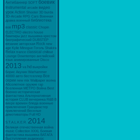
боевик
Антибаннер
SOFТ
видео
Instrumental
arcade
урок
Action
Shooter
3D
burda
3D-Arcade
RPG
Cars
Военная
библиотека
драма
военный
mp3
classic
вов
Chopin
ELECTRO
electro house
Вампиры
jazz
вышивка крестом
биографический
DUBSTEP
Rock
вязание
авторская
new
age
Kylie Minogue
Гоголь
Shakira
Relax
classical
trance
chillout
Lounge
Downtempo
английский
язык
анимированные
Disco
2013
hd
va
выкройки
Борис Акунин
Warhammer
Все
40000
авто
бестселлер
серии
new
mix
Wallpaper
волна
Абсолютное оружие
rap
Вселенная МЕТРО
Война
Best
Военно-историческая
фантастика
Альтернативная
история
CLUB
вечеринка
R&B
В
вихре времен
блюда
военные
приключения
Грандмастер
приключений
Веселые
демотиваторы
Full HD
2014
S.T.A.L.K.E.R.
Великая отечественная война
music
Collection
XXXL
Боевая
фантастика
вышивка
ВАТАГА
Выступления
аудиокурс