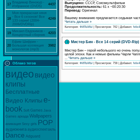
Владимир Винокур -
Выпущено:
СССР, Союзмультфильм
17
4437
Избранное (DVD5)
Продолжительность:
61 х ~00:20:30
Перевод:
Оригинал
Моя прекрасная няня
- Все 6 сезонов! Все
Вашему вниманию предлагается седьмая част
18
4249
133 серии! (2004-
Читать дальше »
2006/DVDRip)
Категория:
ФИЛЬМЫ
| Просмотров: 762 | Добавил:
felix4
Михаил Евдокимов -
19
4203
Концертный сборник
Мистер Бин - Все 14 серий (DVD-Rip)
Ефим Шифрин -
20
Большая коллекция
3982
монологов (mp3)
Мистер Бин – герой небольшого но очень поп
целой эпохи. Как и немые фильмы Чарли Чапл
...
Читать дальше »
Облако тегов
Категория:
ФИЛЬМЫ
| Просмотров: 758 | Добавил:
felix4
видео
видео
клипы
Бесплатные
e-
Видео Клипы
book
Games
Soft
Java
Wallpapers
Games
аркада
POP
анимация
Sexy
girls
аудиокнига
аудиоспектакль
Dance
Adguard