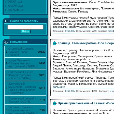
ОБОИ
[119]
Оригинальное название:
Conan The Adventu
Год выхода:
1992
ЮМОР
[213]
Жанр:
Анимационный мультcериал, Приключе
РАЗНОЕ
[10]
Режиссер:
Хавьер Пикард
Перед Вами увлекательный мультсериал "Кона
варварским властелином зла Рэт-Амоном. После
Поиск по заголовку
вновь не станут людьми. Во время своих пут
животными, Грейвульфом, Снеггом, Фолкнером
Категория:
ФИЛЬМЫ
| Просмотров: 740 | Добавил:
felix4
Популярное
Граница. Таежный роман - Все 8 сер
Огромный Сборник
Название:
Граница. Таежный роман - Все 8 се
1
Караоке - 4000
20629
Год выхода:
2000
Песен!!!
Жанр:
Кинороман, Мелодрама, Приключения
Режиссер:
Александр Митта
Игорь Маменко -
В ролях:
Алексей Гуськов, Ольга Будина, Ма
2
Сборник лучших
9791
Андрей Панин, Александр Семчев, Татьяна Ок
выступлений (SATRip)
Баширов, Александра Назарова, Владимир Вдо
Жарков, Валентин Голубенко, Яна Николаева,
Святослав Ещенко -
3
Юмористический
9423
Перед Вами российский сериал "Граница. Тае
концерт (DVDRip)
Востоке, в военном гарнизоне. В сериале рас
медсестры Марины Голощекиной, мужа и капит
Зарубежный
дальше »
МузыКайф - Сборник
4
9412
FullHD Видео Клипов
Категория:
ФИЛЬМЫ
| Просмотров: 1399 | Добавил:
feli
(1080p/mp4)
Споем всей семьей -
5
7874
Караоке (DVD-5)
Время приключений - 4 сезона! 45 се
Евгений Петросян -
Название:
Время приключений - 4 сезона! 45 
6
Сборник лучших
7802
Оригинальное название:
Adventure Time
выступлений (SATRip)