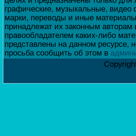
целях и предназначены только для 
графические, музыкальные, видео 
марки, переводы и иные материалы
принадлежат их законным авторам 
правообладателем каких-либо матер
представлены на данном ресурсе, н
просьба сообщить об этом в
админ
Copyrigh