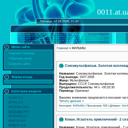
0011.at.u
Пятница, 07.08.2026, 21:30
Меню сайта
Главная
» ФИЛЬМЫ
Главная страница
Обратная связь
Правила сайта
Союзмультфильм. Золотая коллекция
Название:
Союзмультфильм. Золотая коллекци
Год выхода:
1937-2006
Форма входа
Жанр:
Мультфильм
Выпущено:
СССР, Союзмультфильм
Продолжительность:
44 х ~00:20:30
Перевод:
Оригинал
Категории раздела
Вашему вниманию предлагается восьмая част
СОФТ
[27]
Читать дальше »
ИГРЫ
[27]
Категория:
ФИЛЬМЫ
| Просмотров: 829 | Добавил:
felix4
МУЗЫКА
[594]
ФИЛЬМЫ
[687]
МОБИЛА
[27]
Конан. Искатель приключений - 2 сез
КНИГИ
[592]
ВИДЕО
[208]
Название:
Конан. Искатель приключений - 2 се