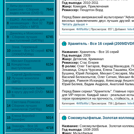
Год выхода:
2010-2011
Хиты русского
Жанр:
Комедия, Приключения
7
шансона - Сборник
7642
Режиссер:
Пендлтон Ворд
видео клипов (DVD-5)
Перед Вами американский мультсериал "Adven
ЕШКО. Английский для
веселых приключениях двух лучших друзей: ма
8
начинающих - Все 32
7116
Читать дальше »
урока (DjVu + MP3)
Категория:
ФИЛЬМЫ
| Просмотров: 657 | Добавил:
felix4
Данилец и Моисеенко
9
- Сборник лучших
6745
выступлений (SATRip)
Хранитель - Все 16 серий (2009/DVDR
Зона. Тюремный
10
роман - Все 50 серий
6741
Название:
Хранитель - Все 16 серий
(2006/DVDRip)
Год выхода:
2009
Жанр:
Детектив, Криминал
Михаил Евдокимов -
Режиссер:
Стас Егерев
11
Концертные
6134
В ролях:
Олег Тактаров, Фархад Махмудов, П
выступления
Зекавица, Ольга Чурсина, Елена Ташаева, Юл
Бушина, Юрий Лопарев, Михаил Слесарев, Маг
Сергей Дроботенко -
Василий Белокопытов, Олег Ситкин, Михаил Ф
12
Лучшие монологи
6081
Заводюк, Рамиля Искандер, Александр Аншютц
(MP3)
Юрий Беляев, Вадим Андреев, Анатолий Калм
Новые русские бабки
Перед Вами сериал "Хранитель". Главные геро
13
в кругу друзей (DVD-
5610
для VIP-персон. Каждый заказ - реальные исп
5)
герои проверяются на прочность, стойкость, 
Светлана Рожкова -
Категория:
ФИЛЬМЫ
| Просмотров: 756 | Добавил:
felix4
14
Сборник лучших
5433
монологов (SATRip)
Елена Воробей -
Союзмультфильм. Золотая коллекция
15
5014
Бенефис
Название:
Союзмультфильм. Золотая коллекци
Знахарь - Все 16
16
4718
Год выхода:
1938-2005
серий (2008/DVDRip)
Жанр:
Мультфильм