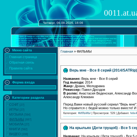
0011.at.u
Четверг, 06.08.2026, 16:06
Меню сайта
Главная
» ФИЛЬМЫ
Главная страница
Обратная связь
Правила сайта
Верь мне - Все 8 серий (2014/SATRip)
Название:
Верь мне - Все 8 серий
Год выхода:
2014
Форма входа
Жанр:
Драма, Мелодрама
Режиссер:
Павел Дроздов
В ролях:
Анастасия Веденская, Александр Во
Александр Клюквин
Категории раздела
Перед Вами новый русский сериал "Верь мне".
СОФТ
[27]
Но справится с бедой можно только вместе! И 
ИГРЫ
[27]
Категория:
ФИЛЬМЫ
| Просмотров: 529 | Добавил:
felix4
МУЗЫКА
[594]
ФИЛЬМЫ
[687]
МОБИЛА
[27]
На крыльях (Дети трущоб) - Все 5 се
КНИГИ
[592]
ВИДЕО
[208]
Название:
На крыльях (Дети трущоб) - Все 5 