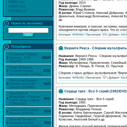
ОБОИ
[119]
Год выхода:
2014
Жанр:
Драма, Сериал
ЮМОР
[213]
Режиссер:
Влад Фурман
РАЗНОЕ
[10]
В ролях:
Юрий Стоянов, Николай Добрынин, А
Дементьев, Александр Волочиенко, Алексей Ко
др.
Поиск по заголовку
Компания мажоров, в поисках экстрима, напра
объединится против общего врага. Что из эт
Категория:
ФИЛЬМЫ
| Просмотров: 574 | Добавил:
felix4
Популярное
Верните Рекса - Сборник мультфиль
Огромный Сборник
Название:
Верните Рекса - Сборник мультфи
1
Караоке - 4000
20628
Год выхода:
1969-1986
Песен!!!
Жанр:
Мультфильм, Приключения, Семейный,
Режиссер:
В. Пекарь, В. Попов, Ю. Прытков
Игорь Маменко -
2
Сборник лучших
9791
Сборник старых добрых мультфильмов "Верни
выступлений (SATRip)
Категория:
ФИЛЬМЫ
| Просмотров: 727 | Добавил:
felix4
Святослав Ещенко -
3
Юмористический
9423
концерт (DVDRip)
Сердца трех - Все 5 серий (1992/DVD
Зарубежный
МузыКайф - Сборник
4
9411
Название:
Сердца трех - Все 5 серий
FullHD Видео Клипов
Год выхода:
1992
(1080p/mp4)
Жанр:
Мелодрама, Приключения
Режиссер:
Владимир Попков
Споем всей семьей -
5
7874
В ролях:
Алёна Хмельницкая, Сергей Жигунов
Караоке (DVD-5)
Гедиминас Гирдвайнис, Георгий Дворников, Л
Колесник, Анатолий Белый и др.
Евгений Петросян -
6
Сборник лучших
7800
Фильм признан лучшей мировой экранизацией 
выступлений (SATRip)