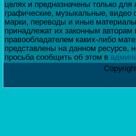
целях и предназначены только для 
графические, музыкальные, видео 
марки, переводы и иные материалы
принадлежат их законным авторам 
правообладателем каких-либо матер
представлены на данном ресурсе, н
просьба сообщить об этом в
админ
Copyrigh