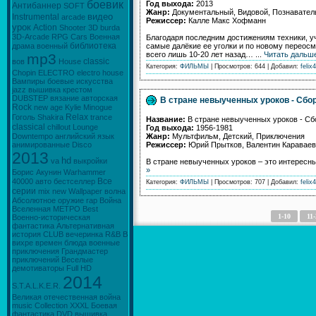
боевик
Год выхода:
2013
Антибаннер
SOFТ
Жанр:
Документальный, Видовой, Познавате
видео
Instrumental
arcade
Режиссер:
Калле Макс Хофманн
урок
Action
Shooter
3D
burda
3D-Arcade
RPG
Cars
Военная
Благодаря последним достижениям техники, у
библиотека
самые далёкие ее уголки и по новому переос
драма
военный
всего лишь 10-20 лет назад…
...
Читать дальш
mp3
classic
вов
House
Категория:
ФИЛЬМЫ
| Просмотров: 644 | Добавил:
felix4
Chopin
ELECTRO
electro house
Вампиры
боевые искусства
jazz
вышивка крестом
DUBSTEP
вязание
авторская
В стране невыученных уроков - Сбо
Rock
new age
Kylie Minogue
Relax
Гоголь
Shakira
trance
Название:
В стране невыученных уроков - С
classical
chillout
Lounge
Год выхода:
1956-1981
Жанр:
Мультфильм, Детский, Приключения
Downtempo
английский язык
Режиссер:
Юрий Прытков, Валентин Караваев
анимированные
Disco
2013
hd
va
выкройки
В стране невыученных уроков – это интересн
»
Борис Акунин
Warhammer
Все
40000
авто
бестселлер
Категория:
ФИЛЬМЫ
| Просмотров: 707 | Добавил:
felix4
серии
mix
new
Wallpaper
волна
Абсолютное оружие
rap
Война
Вселенная МЕТРО
Best
1-10
11
Военно-историческая
фантастика
Альтернативная
история
CLUB
вечеринка
R&B
В
вихре времен
блюда
военные
приключения
Грандмастер
приключений
Веселые
демотиваторы
Full HD
2014
S.T.A.L.K.E.R.
Великая отечественная война
music
Collection
XXXL
Боевая
фантастика
DVD
вышивка