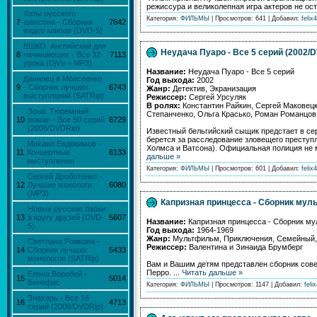
режиссура и великолепная игра актеров не ос
Хиты русского
Категория:
ФИЛЬМЫ
| Просмотров: 641 | Добавил:
felix4
7
шансона - Сборник
7642
видео клипов (DVD-5)
ЕШКО. Английский для
Неудача Пуаро - Все 5 серий (2002/
8
начинающих - Все 32
7113
урока (DjVu + MP3)
Название:
Неудача Пуаро - Все 5 серий
Данилец и Моисеенко
Год выхода:
2002
9
- Сборник лучших
6743
Жанр:
Детектив, Экранизация
выступлений (SATRip)
Режиссер:
Сергей Урсуляк
В ролях:
Константин Райкин, Сергей Маковецк
Зона. Тюремный
Степанченко, Ольга Красько, Роман Романцов
10
роман - Все 50 серий
6729
(2006/DVDRip)
Известный бельгийский сыщик предстает в сер
берется за расследование зловещего преступл
Михаил Евдокимов -
Холмса и Ватсона). Официальная полиция не м
11
Концертные
6133
дальше »
выступления
Категория:
ФИЛЬМЫ
| Просмотров: 601 | Добавил:
felix4
Сергей Дроботенко -
12
Лучшие монологи
6080
(MP3)
Капризная принцесса - Сборник мул
Новые русские бабки
13
в кругу друзей (DVD-
5607
Название:
Капризная принцесса - Сборник м
5)
Год выхода:
1964-1969
Жанр:
Мультфильм, Приключения, Семейный,
Светлана Рожкова -
Режиссер:
Валентина и Зинаида Брумберг
14
Сборник лучших
5433
монологов (SATRip)
Вам и Вашим детям представлен сборник сове
Перро.
...
Читать дальше »
Елена Воробей -
15
5014
Бенефис
Категория:
ФИЛЬМЫ
| Просмотров: 1147 | Добавил:
feli
Знахарь - Все 16
16
4713
серий (2008/DVDRip)