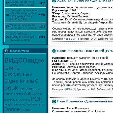
Адъютант его превосходительства - 
Владимир Винокур -
17
4437
Избранное (DVD5)
Название:
Адъютант его превосходительства 
Год выхода:
1969
Моя прекрасная няня
Жанр:
Приключения, Сериал
- Все 6 сезонов! Все
18
4249
Режиссер:
Евгений Ташков
133 серии! (2004-
В ролях:
Юрий Соломин, Александр Милокосты
2006/DVDRip)
Тимофеев, Евгений Шутов, Андрей Петров, Вик
Михаил Евдокимов -
19
4203
Концертный сборник
Сериал «Адъютант его превосходительства» о
мир героев-защитников, которые действовали в
Ефим Шифрин -
получил специальное задание, которое блестя
20
Большая коллекция
3982
Категория:
ФИЛЬМЫ
| Просмотров: 2614 | Добавил:
feli
монологов (mp3)
Вариант «Омега» - Все 5 серий (197
Облако тегов
видео
Название:
Вариант «Омега» - Все 5 серий
видео
Год выхода:
1975
Жанр:
ВОВ, Героико-приключенческий, Экран
клипы
Режиссер:
Антонис-Янис Воязос
В ролях:
Олег Даль, Игорь Васильев, Евгений
Печерникова, Сергей Полежаев, Алексей Эйбож
Бесплатные
e-
За основу фильма «Вариант Омега» взяты реа
Видео Клипы
Таллинн, оккупированному немецкой армией. К
время решить советскому разведчику Скорин
book
Games
Soft
Java
Категория:
ФИЛЬМЫ
| Просмотров: 908 | Добавил:
felix4
Wallpapers
Games
аркада
POP
анимация
Sexy
girls
Наша Вселенная - Документальный 
аудиокнига
аудиоспектакль
Dance
Название:
Наша Вселенная
Adguard
Оригинальное название:
Our Universe